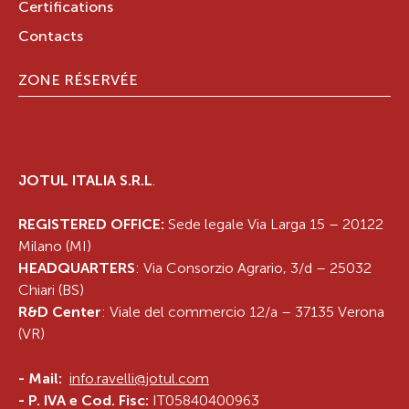
Certifications
Contacts
ZONE RÉSERVÉE
JOTUL ITALIA S.R.L
.
REGISTERED OFFICE:
Sede legale Via Larga 15 – 20122
Milano (MI)
HEADQUARTERS
: Via Consorzio Agrario, 3/d – 25032
Chiari (BS)
R&D Center
: Viale del commercio 12/a – 37135 Verona
(VR)
-
Mail:
info.ravelli@jotul.com
- P. IVA e Cod. Fisc:
IT05840400963