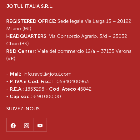
JOTUL ITALIA S.R.L
.
REGISTERED OFFICE:
Sede legale Via Larga 15 – 20122
Milano (MI)
HEADQUARTERS
: Via Consorzio Agrario, 3/d – 25032
Chiari (BS)
R&D Center
: Viale del commercio 12/a – 37135 Verona
(VR)
-
Mail:
info.ravelli@jotul.com
- P. IVA e Cod. Fisc:
IT05840400963
- R.E.A.:
1853298
- Cod. Ateco
46842
- Cap soc.:
€ 90.000,00
SUIVEZ-NOUS