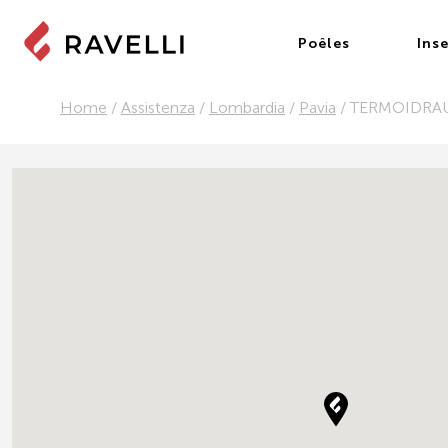
Poêles
Inse
Home
/
Assistenza
/
Lombardia
/
Pavia
/
TERMOIDRAU