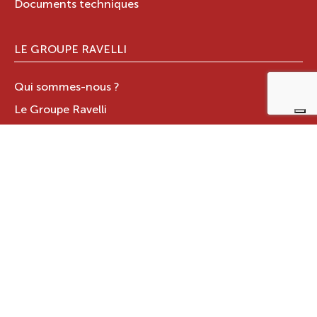
Documents techniques
LE GROUPE RAVELLI
Qui sommes-nous ?
Le Groupe Ravelli
Design en Italie
Ravelli dans le monde
Certifications
Contacts
ZONE RÉSERVÉE
JOTUL ITALIA S.R.L
.