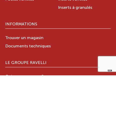
Inserts à granulés
INFORMATIONS
Trouver un magasin
Documents techniques
LE GROUPE RAVELLI
Qui sommes-nous ?
Le Groupe Ravelli
Design en Italie
Ravelli dans le monde
Certifications