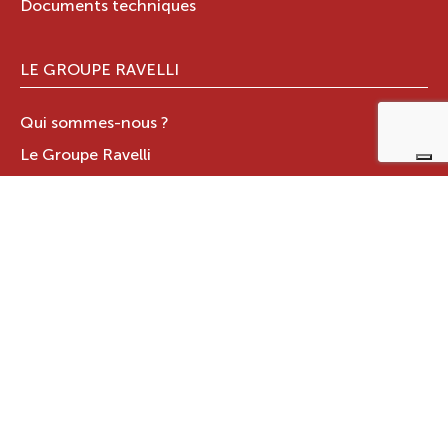
Documents techniques
LE GROUPE RAVELLI
Qui sommes-nous ?
Le Groupe Ravelli
Design en Italie
Ravelli dans le monde
Certifications
Contacts
ZONE RÉSERVÉE
JOTUL ITALIA S.R.L
.