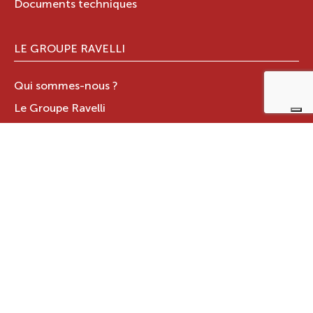
Documents techniques
LE GROUPE RAVELLI
Qui sommes-nous ?
Le Groupe Ravelli
Design en Italie
Ravelli dans le monde
Certifications
Contacts
ZONE RÉSERVÉE
JOTUL ITALIA S.R.L
.