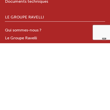
Documents techniques
LE GROUPE RAVELLI
Qui sommes-nous ?
Le Groupe Ravelli
Design en Italie
Ravelli dans le monde
Certifications
Contacts
ZONE RÉSERVÉE
JOTUL ITALIA S.R.L
.