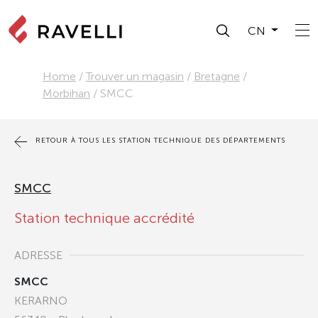
CN
Home
/
Trouver un magasin
/
Bretagne
/
Morbihan
/
SMCC
RETOUR À TOUS LES STATION TECHNIQUE DES DÉPARTEMENTS
SMCC
Station technique accrédité
ADRESSE
SMCC
KERARNO