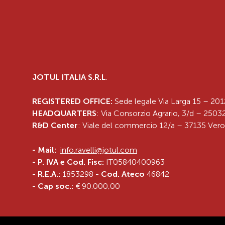
JOTUL ITALIA S.R.L
.
REGISTERED OFFICE:
Sede legale Via Larga 15 – 201
HEADQUARTERS
: Via Consorzio Agrario, 3/d – 25032
R&D Center
: Viale del commercio 12/a – 37135 Vero
-
Mail:
info.ravelli@jotul.com
- P. IVA e Cod. Fisc:
IT05840400963
- R.E.A.:
1853298
- Cod. Ateco
46842
- Cap soc.:
€ 90.000,00