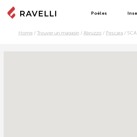
Poêles
Inse
Home
/
Trouver un magasin
/
Abruzzo
/
Pescara
/
SCA