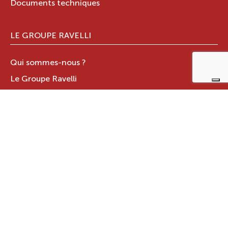
Documents techniques
LE GROUPE RAVELLI
Qui sommes-nous ?
Le Groupe Ravelli
Design en Italie
Ravelli dans le monde
Certifications
Contacts
ZONE RÉSERVÉE
JOTUL ITALIA S.R.L
.