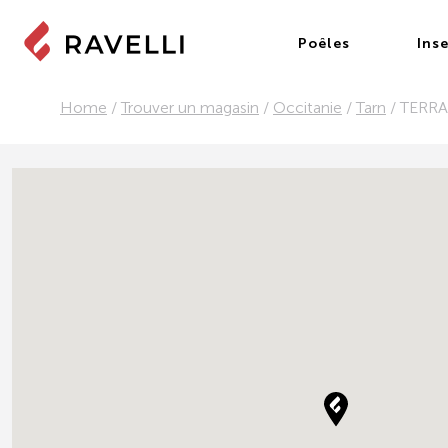
Poêles
Inse
Home
/
Trouver un magasin
/
Occitanie
/
Tarn
/
TERRA