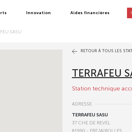
rts
Innovation
Aides financières
FEU SASU
RETOUR À TOUS LES STA
TERRAFEU S
Station technique acc
ADRESSE
TERRAFEU SASU
37 CHE DE REVEL
81990 - FREJAIROLLES