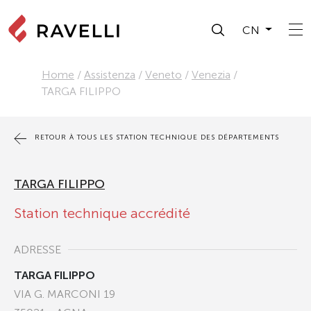
CN
Home
/
Assistenza
/
Veneto
/
Venezia
/
TARGA FILIPPO
RETOUR À TOUS LES STATION TECHNIQUE DES DÉPARTEMENTS
TARGA FILIPPO
Station technique accrédité
ADRESSE
TARGA FILIPPO
VIA G. MARCONI 19