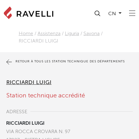
CN
Home
/
Assistenza
/
Liguria
/
Savona
/
RICCIARDI LUIGI
RETOUR À TOUS LES STATION TECHNIQUE DES DÉPARTEMENTS
RICCIARDI LUIGI
Station technique accrédité
ADRESSE
RICCIARDI LUIGI
VIA ROCCA CROVARA N. 97