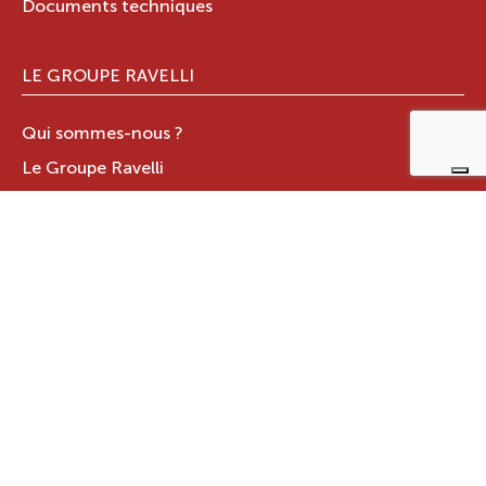
Documents techniques
LE GROUPE RAVELLI
Qui sommes-nous ?
Le Groupe Ravelli
Design en Italie
Ravelli dans le monde
Certifications
Contacts
ZONE RÉSERVÉE
JOTUL ITALIA S.R.L
.