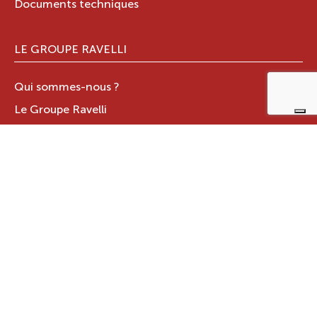
Documents techniques
LE GROUPE RAVELLI
Qui sommes-nous ?
Le Groupe Ravelli
Design en Italie
Ravelli dans le monde
Certifications
Contacts
ZONE RÉSERVÉE
JOTUL ITALIA S.R.L
.