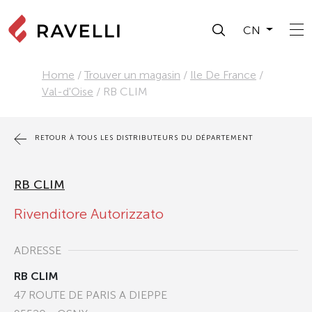
CN
Home
/
Trouver un magasin
/
Ile De France
/
Val-d'Oise
/
RB CLIM
RETOUR À TOUS LES DISTRIBUTEURS DU DÉPARTEMENT
RB CLIM
Rivenditore Autorizzato
ADRESSE
RB CLIM
47 ROUTE DE PARIS A DIEPPE