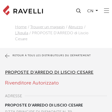
CN
Home
/
Trouver un magasin
/
Abruzzo
/
L'Aquila
/
PROPOSTE D’ARREDO di Liscio
Cesare
RETOUR À TOUS LES DISTRIBUTEURS DU DÉPARTEMENT
PROPOSTE D’ARREDO DI LISCIO CESARE
Rivenditore Autorizzato
ADRESSE
PROPOSTE D’ARREDO DI LISCIO CESARE
P.ZZA PRINCIPE DI PIEMONTE N. 39