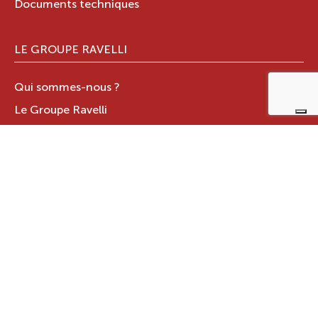
Documents techniques
LE GROUPE RAVELLI
Qui sommes-nous ?
Le Groupe Ravelli
Design en Italie
Ravelli dans le monde
Certifications
Contacts
ZONE RÉSERVÉE
JOTUL ITALIA S.R.L
.