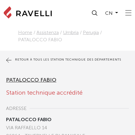
CN
Home
/
Assistenza
/
Umbria
/
Perugia
/
PATALOCCO FABIO
RETOUR À TOUS LES STATION TECHNIQUE DES DÉPARTEMENTS
PATALOCCO FABIO
Station technique accrédité
ADRESSE
PATALOCCO FABIO
VIA RAFFAELLO 14