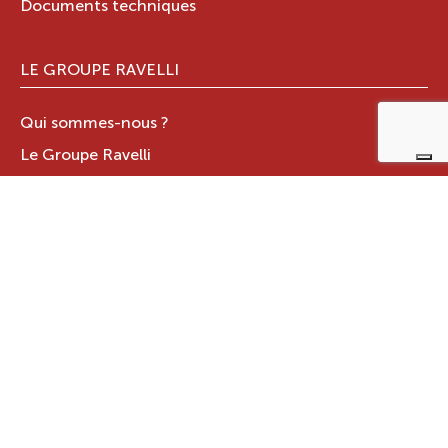
Documents techniques
LE GROUPE RAVELLI
Qui sommes-nous ?
Le Groupe Ravelli
Design en Italie
Ravelli dans le monde
Certifications
Contacts
ZONE RÉSERVÉE
JOTUL ITALIA S.R.L
.