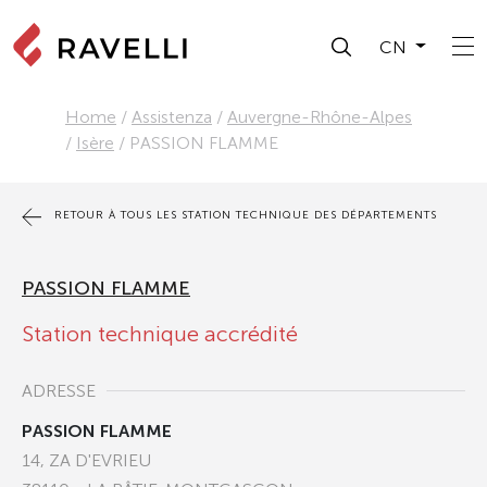
CN
Home
/
Assistenza
/
Auvergne-Rhône-Alpes
/
Isère
/
PASSION FLAMME
RETOUR À TOUS LES STATION TECHNIQUE DES DÉPARTEMENTS
PASSION FLAMME
Station technique accrédité
ADRESSE
PASSION FLAMME
14, ZA D'EVRIEU