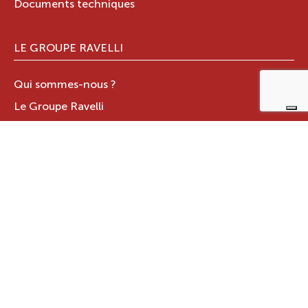
Documents techniques
LE GROUPE RAVELLI
Qui sommes-nous ?
Le Groupe Ravelli
Design en Italie
Ravelli dans le monde
Certifications
Contacts
ZONE RÉSERVÉE
JOTUL ITALIA S.R.L
.