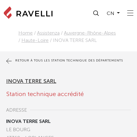
CN
Home
/
Assistenza
/
Auvergne-Rhône-Alpes
/
Haute-Loire
/
INOVA TERRE SARL
RETOUR À TOUS LES STATION TECHNIQUE DES DÉPARTEMENTS
INOVA TERRE SARL
Station technique accrédité
ADRESSE
INOVA TERRE SARL
LE BOURG