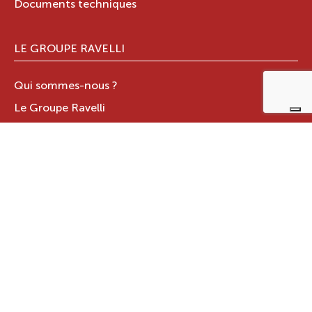
Documents techniques
LE GROUPE RAVELLI
Qui sommes-nous ?
Le Groupe Ravelli
Design en Italie
Ravelli dans le monde
Certifications
Contacts
ZONE RÉSERVÉE
JOTUL ITALIA S.R.L
.