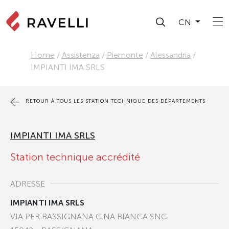
CN
Home
/
Assistenza
/
Piemonte
/
Alessandria
/
IMPIANTI IMA SRLS
RETOUR À TOUS LES STATION TECHNIQUE DES DÉPARTEMENTS
IMPIANTI IMA SRLS
Station technique accrédité
ADRESSE
IMPIANTI IMA SRLS
VIA PER BASSIGNANA C.NA BIANCA SNC