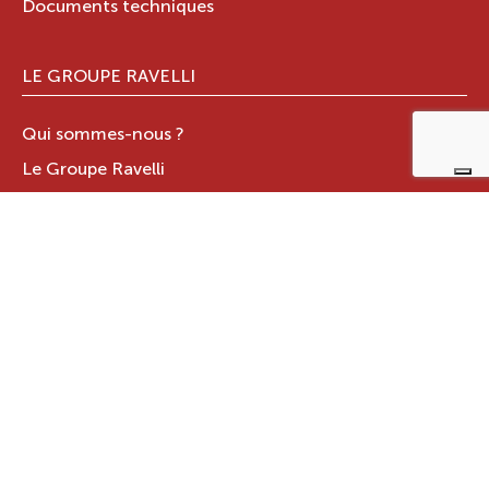
Documents techniques
LE GROUPE RAVELLI
Qui sommes-nous ?
Le Groupe Ravelli
Design en Italie
Ravelli dans le monde
Certifications
Contacts
ZONE RÉSERVÉE
JOTUL ITALIA S.R.L
.