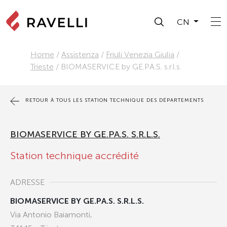
CN
Home
/
Assistenza
/
Friuli Venezia Giulia
/
Trieste
/
BIOMASERVICE by GE.PA.S. s.r.l.s.
RETOUR À TOUS LES STATION TECHNIQUE DES DÉPARTEMENTS
BIOMASERVICE BY GE.PA.S. S.R.L.S.
Station technique accrédité
ADRESSE
BIOMASERVICE BY GE.PA.S. S.R.L.S.
Via Antonio Baiamonti,