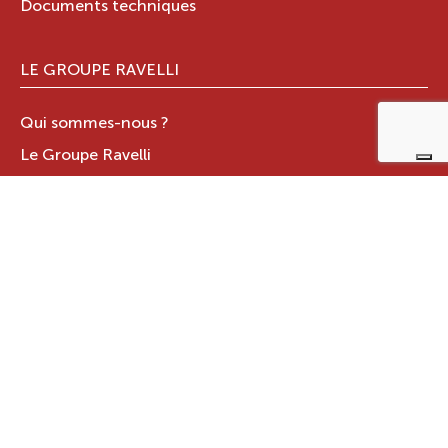
Documents techniques
LE GROUPE RAVELLI
Qui sommes-nous ?
Le Groupe Ravelli
Design en Italie
Ravelli dans le monde
Certifications
Contacts
ZONE RÉSERVÉE
JOTUL ITALIA S.R.L
.