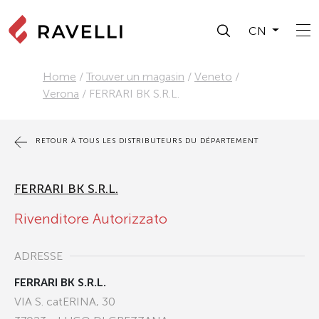
CN
Home
/
Trouver un magasin
/
Veneto
/
Verona
/
FERRARI BK S.R.L.
RETOUR À TOUS LES DISTRIBUTEURS DU DÉPARTEMENT
FERRARI BK S.R.L.
Rivenditore Autorizzato
ADRESSE
FERRARI BK S.R.L.
VIA S. catERINA, 30