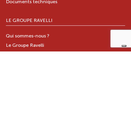
Documents techniques
LE GROUPE RAVELLI
Qui sommes-nous ?
Le Groupe Ravelli
Design en Italie
Ravelli dans le monde
Certifications
Contacts
ZONE RÉSERVÉE
JOTUL ITALIA S.R.L
.