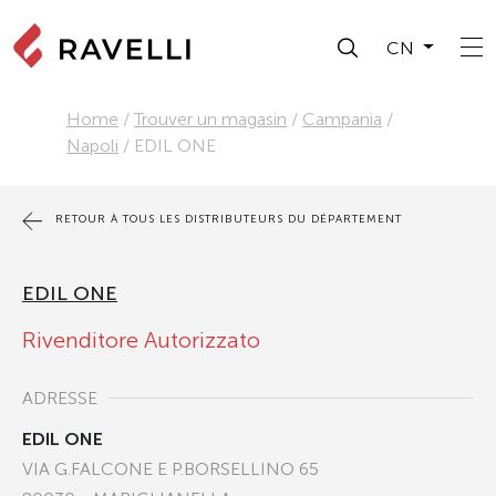
CN
Home
/
Trouver un magasin
/
Campania
/
Napoli
/
EDIL ONE
RETOUR À TOUS LES DISTRIBUTEURS DU DÉPARTEMENT
EDIL ONE
Rivenditore Autorizzato
ADRESSE
EDIL ONE
VIA G.FALCONE E P.BORSELLINO 65