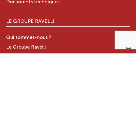
Documents techniques
LE GROUPE RAVELLI
Qui sommes-nous ?
Le Groupe Ravelli
Design en Italie
Ravelli dans le monde
Certifications
Contacts
ZONE RÉSERVÉE
JOTUL ITALIA S.R.L
.