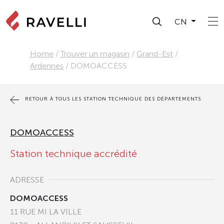
CN
Home
/
Trouver un magasin
/
Grand-Est
/
Ardennes
/
DOMOACCESS
RETOUR À TOUS LES STATION TECHNIQUE DES DÉPARTEMENTS
DOMOACCESS
Station technique accrédité
ADRESSE
DOMOACCESS
11 RUE MI LA VILLE