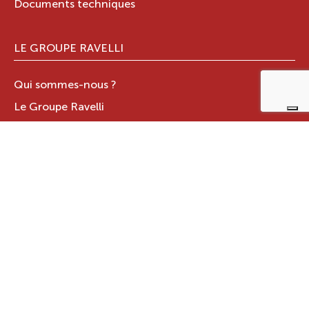
Documents techniques
LE GROUPE RAVELLI
Qui sommes-nous ?
Le Groupe Ravelli
Design en Italie
Ravelli dans le monde
Certifications
Contacts
ZONE RÉSERVÉE
JOTUL ITALIA S.R.L
.