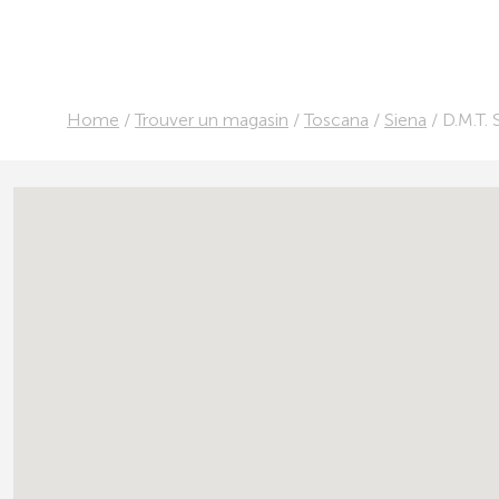
Home
/
Trouver un magasin
/
Toscana
/
Siena
/
D.M.T. 