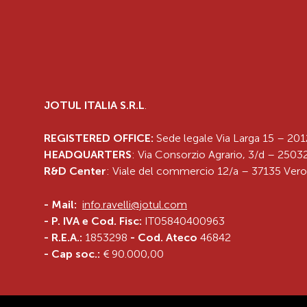
JOTUL ITALIA S.R.L
.
REGISTERED OFFICE:
Sede legale Via Larga 15 – 201
HEADQUARTERS
: Via Consorzio Agrario, 3/d – 25032
R&D Center
: Viale del commercio 12/a – 37135 Vero
-
Mail:
info.ravelli@jotul.com
- P. IVA e Cod. Fisc:
IT05840400963
- R.E.A.:
1853298
- Cod. Ateco
46842
- Cap soc.:
€ 90.000,00