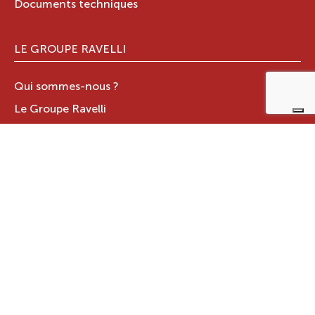
Documents techniques
LE GROUPE RAVELLI
Qui sommes-nous ?
Le Groupe Ravelli
Design en Italie
Ravelli dans le monde
Certifications
Contacts
ZONE RÉSERVÉE
JOTUL ITALIA S.R.L
.