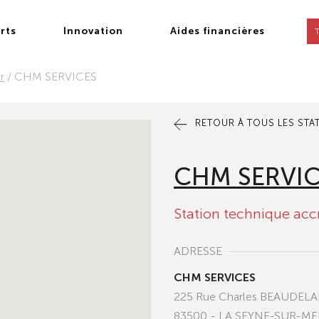
rts
Innovation
Aides financières
r
/
CHM SERVICES
RETOUR À TOUS LES STA
CHM SERVI
Station technique acc
ADRESSE
CHM SERVICES
225 Rue Charles BEAUDELA
83500 - LA SEYNE-SUR-ME