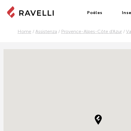
Poêles
Inse
Home
/
Assistenza
/
Provence-Alpes-Côte d'Azur
/
Va