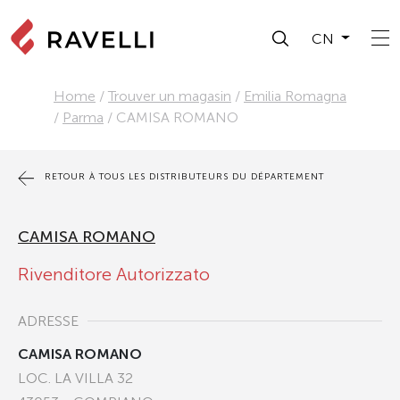
CN
Home
/
Trouver un magasin
/
Emilia Romagna
/
Parma
/
CAMISA ROMANO
RETOUR À TOUS LES DISTRIBUTEURS DU DÉPARTEMENT
CAMISA ROMANO
Rivenditore Autorizzato
ADRESSE
CAMISA ROMANO
LOC. LA VILLA 32