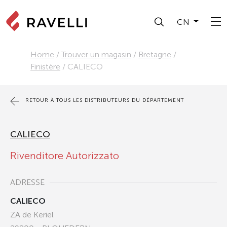
CN
Home
/
Trouver un magasin
/
Bretagne
/
Finistère
/
CALIECO
RETOUR À TOUS LES DISTRIBUTEURS DU DÉPARTEMENT
CALIECO
Rivenditore Autorizzato
ADRESSE
CALIECO
ZA de Keriel