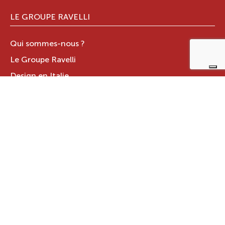
LE GROUPE RAVELLI
Qui sommes-nous ?
Le Groupe Ravelli
Design en Italie
Ravelli dans le monde
Certifications
Contacts
ZONE RÉSERVÉE
JOTUL ITALIA S.R.L
.