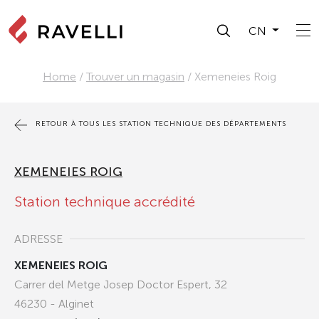
CN
Home
/
Trouver un magasin
/
Xemeneies Roig
RETOUR À TOUS LES STATION TECHNIQUE DES DÉPARTEMENTS
XEMENEIES ROIG
Station technique accrédité
ADRESSE
XEMENEIES ROIG
Carrer del Metge Josep Doctor Espert, 32
46230 - Alginet