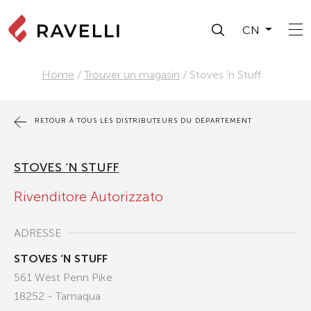
CN
Home
/
Trouver un magasin
/
Stoves ‘n Stuff
RETOUR À TOUS LES DISTRIBUTEURS DU DÉPARTEMENT
STOVES ‘N STUFF
Rivenditore Autorizzato
ADRESSE
STOVES ‘N STUFF
561 West Penn Pike
18252 - Tamaqua