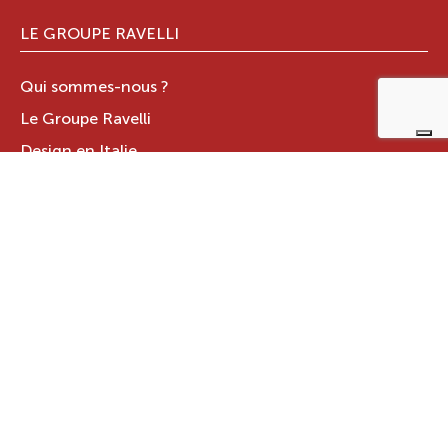
LE GROUPE RAVELLI
Qui sommes-nous ?
Le Groupe Ravelli
Design en Italie
Ravelli dans le monde
Certifications
Contacts
ZONE RÉSERVÉE
JOTUL ITALIA S.R.L
.