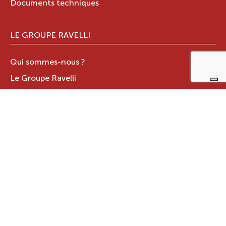
Documents techniques
LE GROUPE RAVELLI
Qui sommes-nous ?
Le Groupe Ravelli
Design en Italie
Ravelli dans le monde
Certifications
Contacts
ZONE RÉSERVÉE
JOTUL ITALIA S.R.L
.