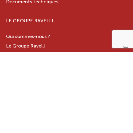
Documents techniques
LE GROUPE RAVELLI
Qui sommes-nous ?
Le Groupe Ravelli
Design en Italie
Ravelli dans le monde
Certifications
Contacts
ZONE RÉSERVÉE
JOTUL ITALIA S.R.L
.