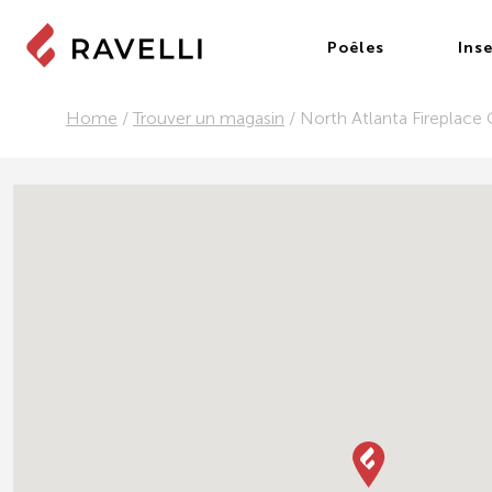
Poêles
Inse
Home
/
Trouver un magasin
/
North Atlanta Fireplace G