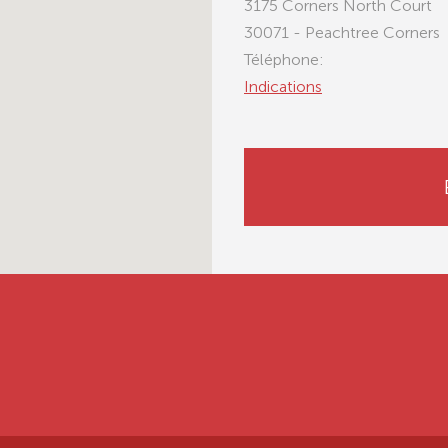
3175 Corners North Court
30071 - Peachtree Corners
Téléphone:
Indications