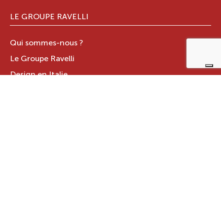
LE GROUPE RAVELLI
Qui sommes-nous ?
Le Groupe Ravelli
Design en Italie
Ravelli dans le monde
Certifications
Contacts
ZONE RÉSERVÉE
JOTUL ITALIA S.R.L
.