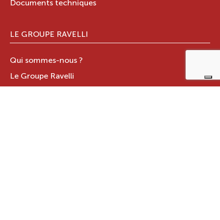
Documents techniques
LE GROUPE RAVELLI
Qui sommes-nous ?
Le Groupe Ravelli
Design en Italie
Ravelli dans le monde
Certifications
Contacts
ZONE RÉSERVÉE
JOTUL ITALIA S.R.L
.