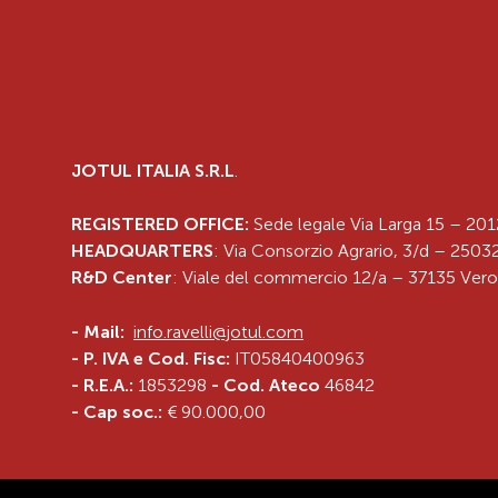
JOTUL ITALIA S.R.L
.
REGISTERED OFFICE:
Sede legale Via Larga 15 – 201
HEADQUARTERS
: Via Consorzio Agrario, 3/d – 25032
R&D Center
: Viale del commercio 12/a – 37135 Vero
-
Mail:
info.ravelli@jotul.com
- P. IVA e Cod. Fisc:
IT05840400963
- R.E.A.:
1853298
- Cod. Ateco
46842
- Cap soc.:
€ 90.000,00